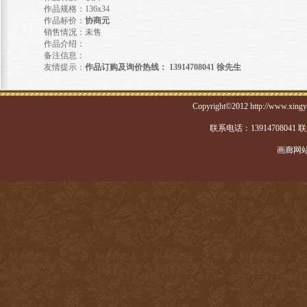
作品规格：
136x34
作品标价：
协商元
销售情况：
未售
作品介绍：
备注信息：
友情提示：
作品订购及询价热线： 13914708041
徐先生
Copyright©2012 http://www.xi
联系电话：139147080
画廊网