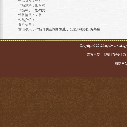
作品材质：
软片
作品规格：
四尺整
作品标价：
协商元
销售情况：
未售
作品介绍：
备注信息：
友情提示：
作品订购及询价热线： 13914708041
徐先生
Copyright©2012 http://www.xi
联系电话：139147080
画廊网