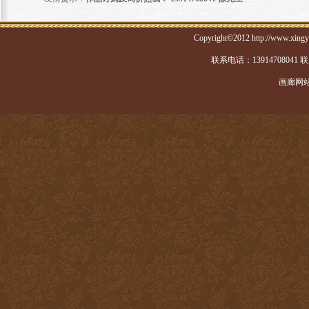
Copyright©2012 http://www.xi
联系电话：139147080
画廊网